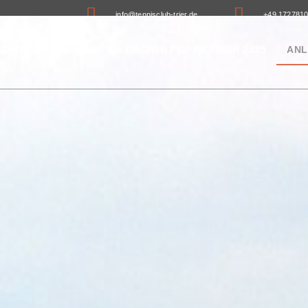
info@tennisclub-trier.de
+49 172781
TURNIERE
ETGES & DÄCHERT OPEN TRIER 2025
ANL