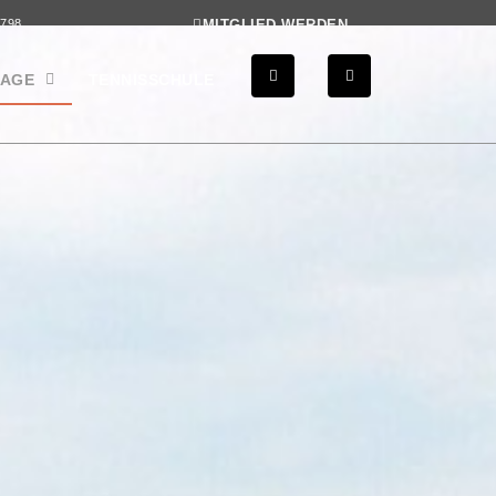
0798
MITGLIED WERDEN
AGE
TENNISSCHULE